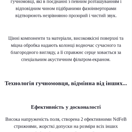
гучномовці, які в поєднанні з певним розташуванням і
відповідним чином підібраними фазоінверторами
відтворюють незрівнянно прозорий і чистий звук.
Цінні компоненти та матеріали, високоякісні поверхні та
міцна обробка надають колонці водночас сучасного та
благородного вигляду, а її справжнє серце ховається за
спеціальним акустичним фільтром-екраном.
Технологія гучномовця, відмінна від інших...
Ефективність у досконалості
Висока напруженість поля, створена 2 ефективними NdFeB
стрижнями, жорсткі допуски на розміри всіх інших