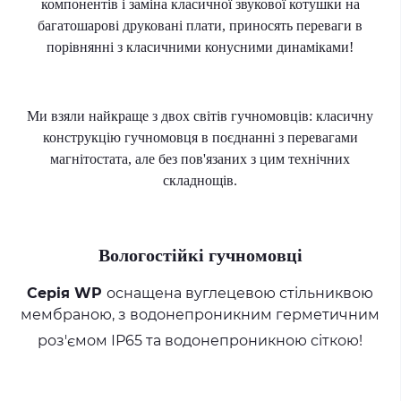
компонентів і заміна класичної звукової котушки на
багатошарові друковані плати, приносять переваги в
порівнянні з класичними конусними динаміками!
Ми взяли найкраще з двох світів гучномовців: класичну
конструкцію гучномовця в поєднанні з перевагами
магнітостата, але без пов'язаних з цим технічних
складнощів.
Вологостійкі гучномовці
Серія WP
оснащена вуглецевою стільниквою
мембраною, з водонепроникним герметичним
роз'ємом ІР65 та водонепроникною сіткою!