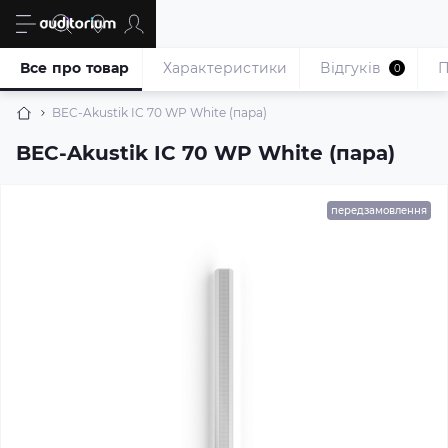
Все про товар
Характеристики
Відгуків
П
0
BEC-Akustik IC 70 WP White (пара)
BEC-Akustik IC 70 WP White (пара)
передзамовлення