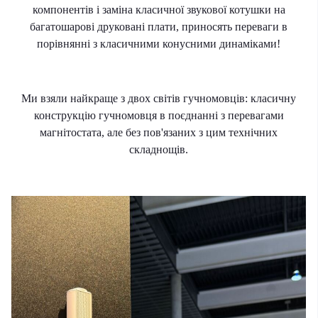
компонентів і заміна класичної звукової котушки на
багатошарові друковані плати, приносять переваги в
порівнянні з класичними конусними динаміками!
Ми взяли найкраще з двох світів гучномовців: класичну
конструкцію гучномовця в поєднанні з перевагами
магнітостата, але без пов'язаних з цим технічних
складнощів.