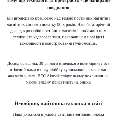
Тому що технології та пристрасть - це найкраще
поєднання
Ми інтенсивно працюємо над темою постійних магнітів і
магнітних систем з початку 90-х років. Наш багаторічний
досвід в розробці постійних магнітів і пов'язані з цим
технічні та кадрові зв'язки, показали нам нові ідеї і
можливості в конструюванні гучномовців.
Досвід більш ніж 30-річного німецького інжинірингу був
втілений нами в нову лінійку гучномовців, яка не має
аналогів у світі! BEC Akustik слідує цьому покликанню,
маючи власну присутність на ринку.
Ймовірно, найтонша колонка в світі
Наші унікальні в усьому світі запатентовані плоскі