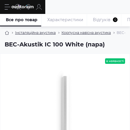
Все про товар
Характеристики
Відгуків
П
0
Інсталяційна акустика
Корпусна навісна акустика
BEC-Aku
BEC-Akustik IC 100 White (пара)
в наявності