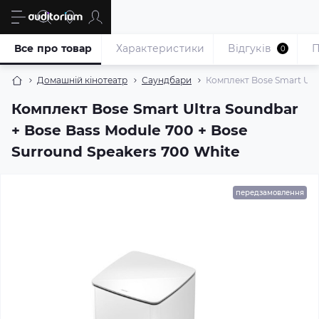
Все про товар
Характеристики
Відгуків
П
0
Домашній кінотеатр
Саундбари
Комплект Bose Smart Ultr
Комплект Bose Smart Ultra Soundbar
+ Bose Bass Module 700 + Bose
Surround Speakers 700 White
передзамовлення