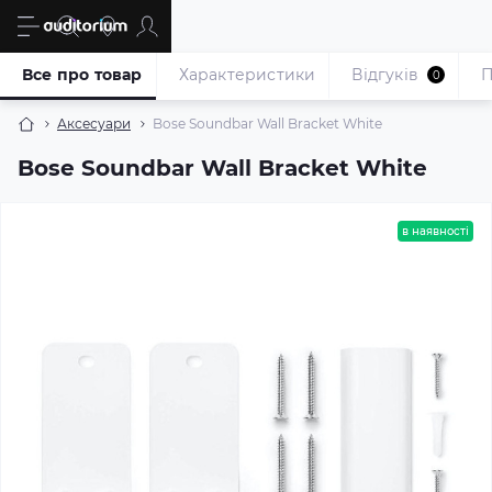
Все про товар
Характеристики
Відгуків
П
0
Аксесуари
Bose Soundbar Wall Bracket White
Bose Soundbar Wall Bracket White
в наявності